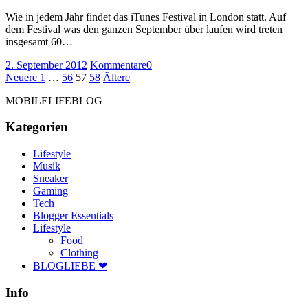
Wie in jedem Jahr findet das iTunes Festival in London statt. Auf
dem Festival was den ganzen September über laufen wird treten
insgesamt 60…
2. September 2012
Kommentare
0
Seitennummerierung
Neuere
Seite
Seite
Seite
Seite
Ältere
Neuere
1
…
56
57
58
Ältere
Beiträge
Beiträge
der
MOBILELIFEBLOG
Beiträge
Kategorien
Lifestyle
Musik
Sneaker
Gaming
Tech
Blogger Essentials
Lifestyle
Food
Clothing
BLOGLIEBE ❤
Info