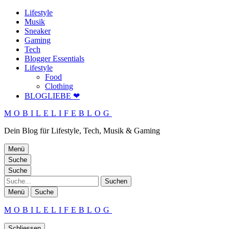
Lifestyle
Musik
Sneaker
Gaming
Tech
Blogger Essentials
Lifestyle
Food
Clothing
BLOGLIEBE ❤
MOBILELIFEBLOG
Dein Blog für Lifestyle, Tech, Musik & Gaming
Menü
Suche
Suche
Suche
Menü
Suche
MOBILELIFEBLOG
Schliessen