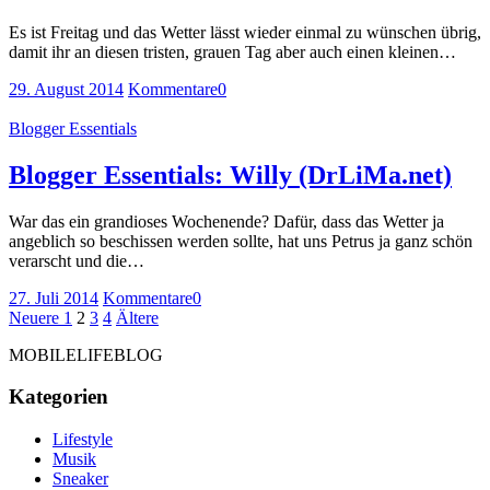
Es ist Freitag und das Wetter lässt wieder einmal zu wünschen übrig,
damit ihr an diesen tristen, grauen Tag aber auch einen kleinen…
29. August 2014
Kommentare
0
Blogger Essentials
Blogger Essentials: Willy (DrLiMa.net)
War das ein grandioses Wochenende? Dafür, dass das Wetter ja
angeblich so beschissen werden sollte, hat uns Petrus ja ganz schön
verarscht und die…
27. Juli 2014
Kommentare
0
Seitennummerierung
Neuere
Seite
Seite
Seite
Seite
Ältere
Neuere
1
2
3
4
Ältere
Beiträge
Beiträge
der
MOBILELIFEBLOG
Beiträge
Kategorien
Lifestyle
Musik
Sneaker