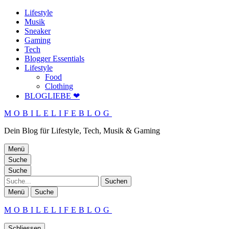
Lifestyle
Musik
Sneaker
Gaming
Tech
Blogger Essentials
Lifestyle
Food
Clothing
BLOGLIEBE ❤
MOBILELIFEBLOG
Dein Blog für Lifestyle, Tech, Musik & Gaming
Menü
Suche
Suche
Suche
Menü
Suche
MOBILELIFEBLOG
Schliessen